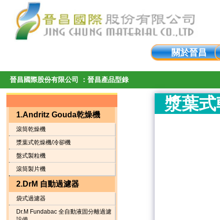
關於晉昌
晉昌國際股份有限公司 ：晉昌產品型錄
漿葉式
1.Andritz Gouda乾燥機
滾筒乾燥機
漿葉式乾燥機/冷卻機
盤式製粒機
滾筒製片機
2.DrM 自動過濾器
袋式過濾器
Dr.M Fundabac 全自動液固分離過濾
設備