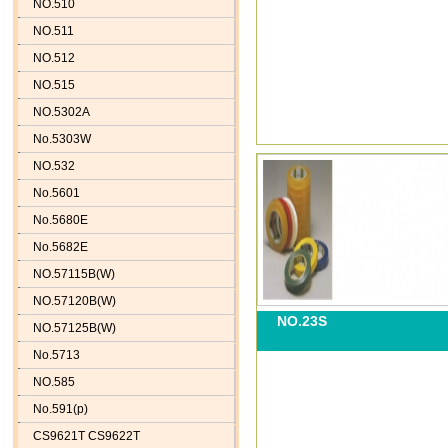
NO.510
NO.511
NO.512
NO.515
NO.5302A
No.5303W
NO.532
No.5601
No.5680E
No.5682E
NO.57115B(W)
NO.57120B(W)
NO.23S
NO.57125B(W)
No.5713
NO.585
No.591(p)
CS9621T CS9622T